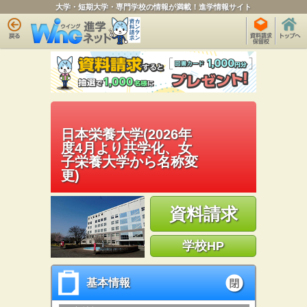
大学・短期大学・専門学校の情報が満載！進学情報サイト
日本栄養大学(2026年
度4月より共学化、女
子栄養大学から名称変
更)
資料請求
学校HP
基本情報
基本情報
open