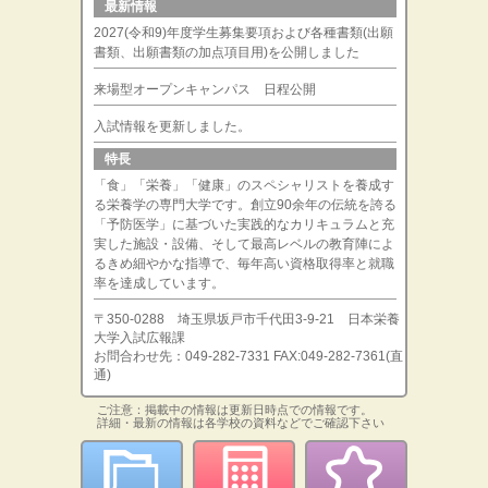
最新情報
2027(令和9)年度学生募集要項および各種書類(出願
書類、出願書類の加点項目用)を公開しました
来場型オープンキャンパス 日程公開
入試情報を更新しました。
特長
「食」「栄養」「健康」のスペシャリストを養成す
る栄養学の専門大学です。創立90余年の伝統を誇る
「予防医学」に基づいた実践的なカリキュラムと充
実した施設・設備、そして最高レベルの教育陣によ
るきめ細やかな指導で、毎年高い資格取得率と就職
率を達成しています。
〒350-0288 埼玉県坂戸市千代田3-9-21 日本栄養
大学入試広報課
お問合わせ先：049-282-7331 FAX:049-282-7361(直
通)
ご注意：掲載中の情報は更新日時点での情報です。
詳細・最新の情報は各学校の資料などでご確認下さい