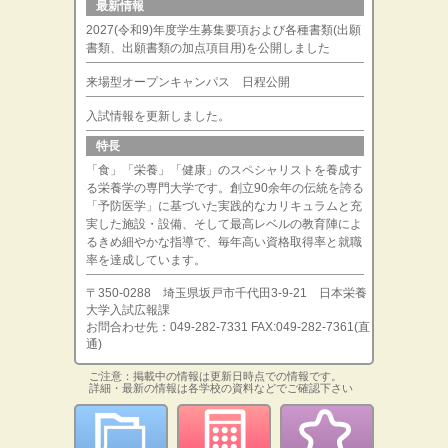
最新情報
2027(令和9)年度学生募集要項および各種書類(出願
書類、出願書類の加点項目用)を公開しました
来場型オープンキャンパス 日程公開
入試情報を更新しました。
特長
「食」「栄養」「健康」のスペシャリストを養成す
る栄養学の専門大学です。創立90余年の伝統を誇る
「予防医学」に基づいた実践的なカリキュラムと充
実した施設・設備、そして最高レベルの教育陣によ
るきめ細やかな指導で、毎年高い資格取得率と就職
率を達成しています。
〒350-0288 埼玉県坂戸市千代田3-9-21 日本栄養
大学入試広報課
お問合わせ先：049-282-7331 FAX:049-282-7361(直
通)
ご注意：掲載中の情報は更新日時点での情報です。
詳細・最新の情報は各学校の資料などでご確認下さい