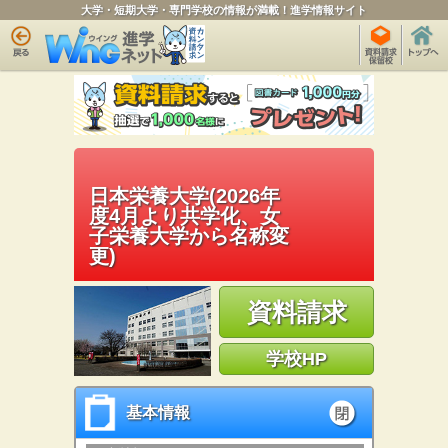
大学・短期大学・専門学校の情報が満載！進学情報サイト
日本栄養大学(2026年
度4月より共学化、女
子栄養大学から名称変
更)
資料請求
学校HP
基本情報
基本情報
open