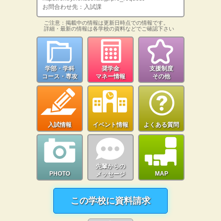
お問合わせ先：入試課
ご注意：掲載中の情報は更新日時点での情報です。
詳細・最新の情報は各学校の資料などでご確認下さい
学部・学科
奨学金
支援制度
コース・専攻
マネー情報
その他
入試情報
イベント情報
よくある質問
先輩からの
PHOTO
MAP
メッセージ
この学校に資料請求