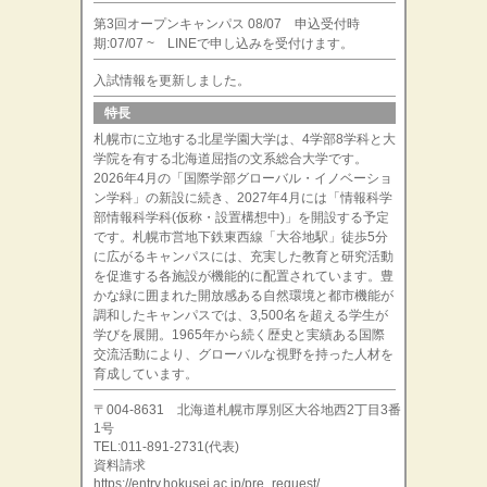
第3回オープンキャンパス 08/07 申込受付時
期:07/07 ~ LINEで申し込みを受付けます。
入試情報を更新しました。
特長
札幌市に立地する北星学園大学は、4学部8学科と大
学院を有する北海道屈指の文系総合大学です。
2026年4月の「国際学部グローバル・イノベーショ
ン学科」の新設に続き、2027年4月には「情報科学
部情報科学科(仮称・設置構想中)」を開設する予定
です。札幌市営地下鉄東西線「大谷地駅」徒歩5分
に広がるキャンパスには、充実した教育と研究活動
を促進する各施設が機能的に配置されています。豊
かな緑に囲まれた開放感ある自然環境と都市機能が
調和したキャンパスでは、3,500名を超える学生が
学びを展開。1965年から続く歴史と実績ある国際
交流活動により、グローバルな視野を持った人材を
育成しています。
〒004-8631 北海道札幌市厚別区大谷地西2丁目3番
1号
TEL:011-891-2731(代表)
資料請求
https://entry.hokusei.ac.jp/pre_request/