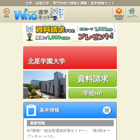
大学・短期大学・専門学校の情報が満載！進学情報サイト
北星学園大学
資料請求
学校HP
基本情報
基本情報
open
最新情報
8/7開催!『総合型選抜対策セミナー』『第3回オー
プンキャンパス』