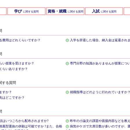
学び
資格・就職
入試
に関する質問
に関する質問
に関する質問
問
る費用はどれくらいですか？
入学を辞退した場合、納入金は返還され
問
らい授業を受けますか？
専門分野の知識がありませんが授業につ
くらいありますか？
関する質問
ますか？
就職指導はどのように行われていますか
職先はどこですか？
問
項はいつごろから配布されますか?
昨年の小論文の課題や面接内容などを教
推薦型選抜の併願は可能ですか ?また、合格
病気やケガで欠席日数が多いのですが、