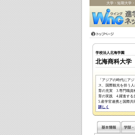
大学・短期大学
学校法人北海学園
北海商科大学
「アジアの時代にアジ
ス、国際観光を担う人
育の充実 3.専門職資
育の実践 4.躍進す
5.産学官連携と国際
詳しく