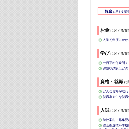
お金
に関する質問
お金
に関する質
入学初年度にかか
学び
に関する質
一日平均何時間く
課題や試験はどの
資格・就職
に
どんな資格が取れ
就職率や主な就
入試
に関する質
学校案内・募集要
総合型選抜や学校