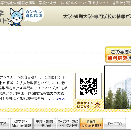
・専門学校の情報が満載！学校公式サイトの該当ページへ直接リンク！、志望校が簡
アを学ぶ」を教育目標とし、1.国際ビジネ
材の養成 2.少人数教育とバイリンガル教
格取得を目指す専門キャリアアップ(APQ)教
る北東アジア(中国・韓国)地域等協力の実践
共同を基軸にする地域密着型教
．．．もっと