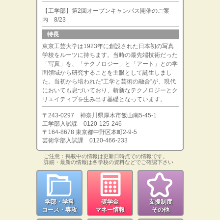
【工学部】第2回オープンキャンパス開催のご案
内 8/23
特長
東京工芸大学は1923年に創設された日本初の写真
学校をルーツに持ちます。当時の最先端技術だった
「写真」を、「テクノロジー」と「アート」との学
問領域から研究することを主眼として誕生しまし
た。当初から培われた“工学と芸術の融合”が、現代
においても息づいており、斬新なテクノロジーとク
リエイティブを生み出す基礎となっています。
〒243-0297 神奈川県厚木市飯山南5-45-1
工学部入試課 0120-125-246
〒164-8678 東京都中野区本町2-9-5
芸術学部入試課 0120-466-233
ご注意：掲載中の情報は更新日時点での情報です。
詳細・最新の情報は各学校の資料などでご確認下さい
学部・学科
奨学金
支援制度
コース・専攻
マネー情報
その他