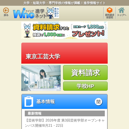
大学・短期大学・専門学校の情報が満載！進学情報サイト
東京工芸大学
資料請求
学校HP
基本情報
基本情報
open
最新情報
【芸術学部】2026年度 第3回芸術学部オープンキャ
ンパス開催!8月21・22日