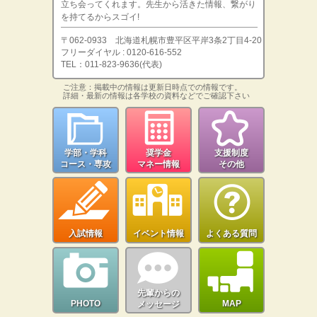
立ち会ってくれます。先生から活きた情報、繋がり
を持てるからスゴイ!
〒062-0933 北海道札幌市豊平区平岸3条2丁目4-20
フリーダイヤル : 0120-616-552
TEL：011-823-9636(代表)
ご注意：掲載中の情報は更新日時点での情報です。
詳細・最新の情報は各学校の資料などでご確認下さい
学部・学科
奨学金
支援制度
コース・専攻
マネー情報
その他
入試情報
イベント情報
よくある質問
先輩からの
PHOTO
MAP
メッセージ