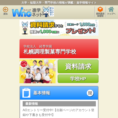
大学・短期大学・専門学校の情報が満載！進学情報サイト
学校法人 経専学園
札幌調理製菓専門学校
資料請求
学校HP
基本情報
基本情報
open
最新情報
AOエントリー受付中!【出願ページのアカウント登
録や下書きも受付中!】