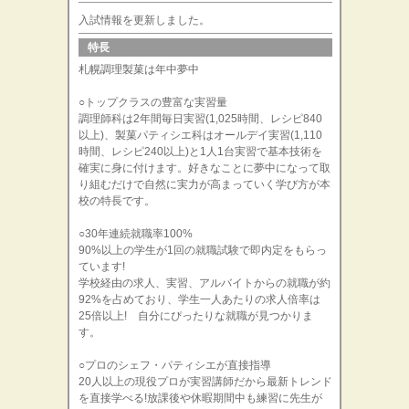
入試情報を更新しました。
特長
札幌調理製菓は年中夢中
○トップクラスの豊富な実習量
調理師科は2年間毎日実習(1,025時間、レシピ840
以上)、製菓パティシエ科はオールデイ実習(1,110
時間、レシピ240以上)と1人1台実習で基本技術を
確実に身に付けます。好きなことに夢中になって取
り組むだけで自然に実力が高まっていく学び方が本
校の特長です。
○30年連続就職率100%
90%以上の学生が1回の就職試験で即内定をもらっ
ています!
学校経由の求人、実習、アルバイトからの就職が約
92%を占めており、学生一人あたりの求人倍率は
25倍以上! 自分にぴったりな就職が見つかりま
す。
○プロのシェフ・パティシエが直接指導
20人以上の現役プロが実習講師だから最新トレンド
を直接学べる!放課後や休暇期間中も練習に先生が