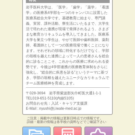
特長
岩手医科大学は、「医学」「歯学」「薬学」「看護
学」の医療系4学部を一つのキャンパスに設置した
医療系総合大学です。基礎教育に始まり、専門講
義、実習、課外活動、寮生活にいたるまで、大学生
活で培われた連携が現場で発揮されるよう、さまざ
まな教育カリキュラムを導入してきました。医療系
大学を巣立つ学生は、やがて医師や歯科医師、薬剤
師、看護師として一つの医療現場で働くことになり
ます。それぞれの領域に特化するだけでなく、学部
の垣根を越えた連携によって一人の患者さんを総合
的に診ることこそ、これからの医療に求められる姿
勢です。今後は4学部連携の医療教育体制をさらに
強化し、“総合的に疾患を診る”というテーマに基づ
き、学部の垣根を越えたユニークなカリキュラムで
チーム医療精神を育成します。
〒028-3694 岩手県紫波郡矢巾町医大通1-1-1
TEL019-651-5110(内線5105)
お問合わせ先：入試・キャリア支援課
E-Mail : nyushi@j.iwate-med.ac.jp
ご注意：掲載中の情報は更新日時点での情報です。
詳細・最新の情報は各学校の資料などでご確認下さい