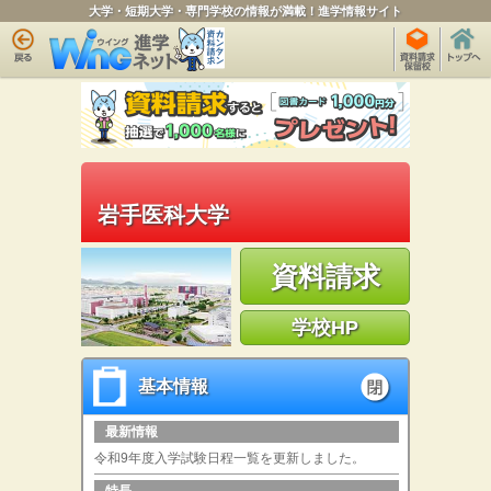
大学・短期大学・専門学校の情報が満載！進学情報サイト
岩手医科大学
資料請求
学校HP
基本情報
基本情報
open
最新情報
令和9年度入学試験日程一覧を更新しました。