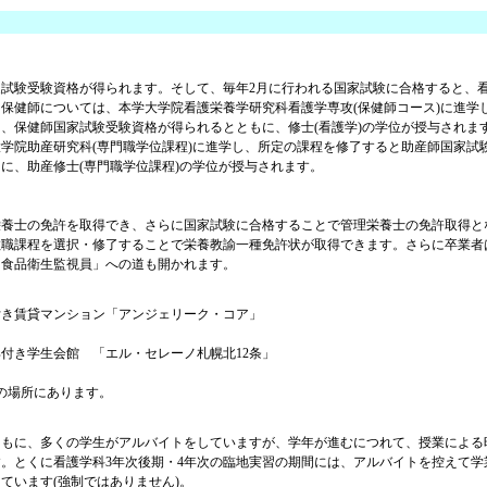
試験受験資格が得られます。そして、毎年2月に行われる国家試験に合格すると、
保健師については、本学大学院看護栄養学研究科看護学専攻(保健師コース)に進学
、保健師国家試験受験資格が得られるとともに、修士(看護学)の学位が授与されま
学院助産研究科(専門職学位課程)に進学し、所定の課程を修了すると助産師国家試
に、助産修士(専門職学位課程)の学位が授与されます。
栄養士の免許を取得でき、さらに国家試験に合格することで管理栄養士の免許取得と
教職課程を選択・修了することで栄養教諭一種免許状が取得できます。さらに卒業者
「食品衛生監視員」への道も開かれます。
付き賃貸マンション「アンジェリーク・コア」
付き学生会館 「エル・セレーノ札幌北12条」
の場所にあります。
ともに、多くの学生がアルバイトをしていますが、学年が進むにつれて、授業による
。とくに看護学科3年次後期・4年次の臨地実習の期間には、アルバイトを控えて学
ています(強制ではありません)。