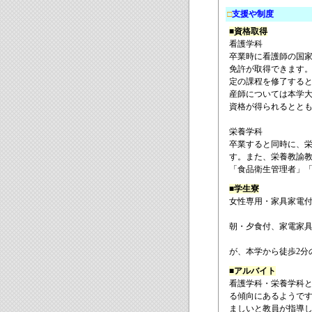
□
支援や制度
■資格取得
看護学科
卒業時に看護師の国家
免許が取得できます。
定の課程を修了すると
産師については本学大
資格が得られるととも
栄養学科
卒業すると同時に、
す。また、栄養教諭
「食品衛生管理者」
■学生寮
女性専用・家具家電
朝・夕食付、家電家具
が、本学から徒歩2分
■アルバイト
看護学科・栄養学科
る傾向にあるようです
ましいと教員が指導し