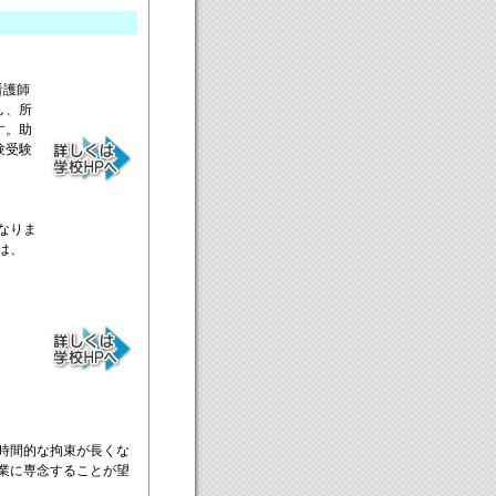
看護師
し、所
す。助
験受験
なりま
は、
時間的な拘束が長くな
業に専念することが望