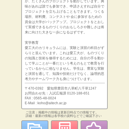
が、たくさんのプロジェクトを動かしています。興
味があれば誰でも参加でき、申請さえすれば自分で
プロジェクトを立ち上げることもできます。つくる
場所、材料費、コンテストや 会に参加するための
資金は大学がバックアップ。プロジェクトをとおし
て実感できるものづくりのおもしろさや難しさは将
来に向けた大きな一歩になるはずです。
実学教育
愛工大のカリキュラムには、実験と演習の科目がず
らりと並んでいます。これは愛工大が、ものづくり
の知識と技術を修得するためには、自分の手を動か
して学ぶことが一番だという考えのもとで教育を行
っているからに他なりません。学生は、豊富な実験
と演習を通して、知識や技術だけでなく、論理的思
考力やチームワーク力も身につけています。
〒470-0392 愛知県豊田市八草町八千草1247
お問合わせ先：入試広報課 0120-188-651
FAX : 0565-48-0024
E-Mail : koho@aitech.ac.jp
ご注意：掲載中の情報は更新日時点での情報です。
詳細・最新の情報は各学校の資料などでご確認下さい