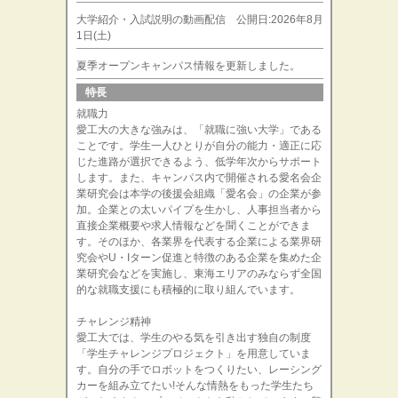
大学紹介・入試説明の動画配信 公開日:2026年8月
1日(土)
夏季オープンキャンパス情報を更新しました。
特長
就職力
愛工大の大きな強みは、「就職に強い大学」である
ことです。学生一人ひとりが自分の能力・適正に応
じた進路が選択できるよう、低学年次からサポート
します。また、キャンパス内で開催される愛名会企
業研究会は本学の後援会組織「愛名会」の企業が参
加。企業との太いパイプを生かし、人事担当者から
直接企業概要や求人情報などを聞くことができま
す。そのほか、各業界を代表する企業による業界研
究会やU・Iターン促進と特徴のある企業を集めた企
業研究会などを実施し、東海エリアのみならず全国
的な就職支援にも積極的に取り組んでいます。
チャレンジ精神
愛工大では、学生のやる気を引き出す独自の制度
「学生チャレンジプロジェクト」を用意していま
す。自分の手でロボットをつくりたい、レーシング
カーを組み立てたい!そんな情熱をもった学生たち