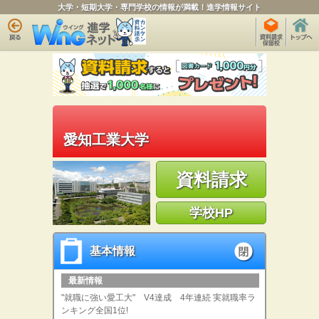
大学・短期大学・専門学校の情報が満載！進学情報サイト
愛知工業大学
資料請求
学校HP
基本情報
基本情報
open
最新情報
"就職に強い愛工大" V4達成 4年連続 実就職率ラ
ンキング全国1位!