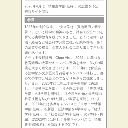
2028年4月に「情報農学部(仮称)」の設置を予定
特設サイト開設
特長
1885年の創立以来、中央大学は「實地應用ノ素ヲ
養フ」という建学の精神のもと、社会で役立つ力を
育てる実学教育を続けてきました。とくに法律・政
治・経済など社会科学分野に強い伝統を持ち、多く
の法曹や公務員、企業人を社会に送り出してきた実
績があります。
近年は中長期計画「Chuo Vision 2025」に基づき、
教育組織の改革やキャンパス整備を進め、学びの環
境を大きく進化させています。2023年には伝統あ
る法学部が文京区の茗荷谷キャンパスへ移転し、都
心での学びと社会とのつながりをさらに強化しまし
た。また、2026年には理工学部を発展的に再編
し、「基幹理工学部」「社会理工学部」「先進理工
学部」の3学部を開設し、社会科学の知と最先端の
科学技術を結びつけた新しい教育を展開していま
す。2027年には多摩キャンパスに「スポーツ情報
学部(仮称)」を新設、経済学部を4学科から「経済
学科(仮称)」と「社会経済学科(仮称)」の2学科へ再
編、翌2028年には同じく多摩キャンパスに「情報
農学部(仮称)」を新設する予定です。