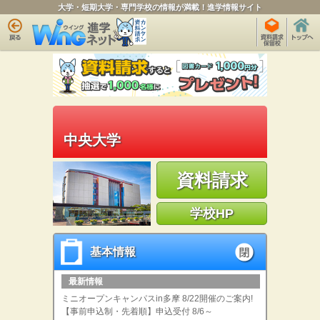
大学・短期大学・専門学校の情報が満載！進学情報サイト
中央大学
資料請求
学校HP
基本情報
基本情報
open
最新情報
ミニオープンキャンパスin多摩 8/22開催のご案内!
【事前申込制・先着順】申込受付 8/6～