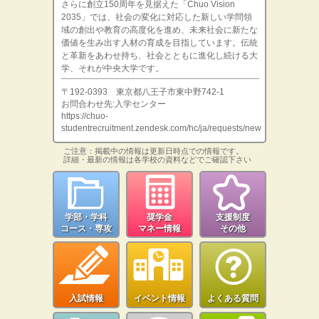
さらに創立150周年を見据えた「Chuo Vision
2035」では、社会の変化に対応した新しい学問領
域の創出や教育の高度化を進め、未来社会に新たな
価値を生み出す人材の育成を目指しています。伝統
と革新をあわせ持ち、社会とともに進化し続ける大
学、それが中央大学です。
〒192-0393 東京都八王子市東中野742-1
お問合わせ先:入学センター
https://chuo-
studentrecruitment.zendesk.com/hc/ja/requests/new
ご注意：掲載中の情報は更新日時点での情報です。
詳細・最新の情報は各学校の資料などでご確認下さい
学部・学科
奨学金
支援制度
コース・専攻
マネー情報
その他
入試情報
イベント情報
よくある質問