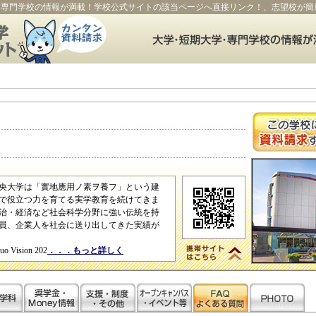
・専門学校の情報が満載！学校公式サイトの該当ページへ直接リンク！、志望校が簡
、中央大学は「實地應用ノ素ヲ養フ」という建
で役立つ力を育てる実学教育を続けてきま
治・経済など社会科学分野に強い伝統を持
員、企業人を社会に送り出してきた実績が
ision 202
．．．もっと詳しく