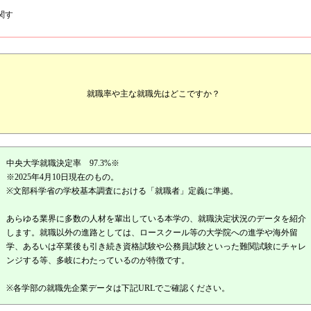
関す
就職率や主な就職先はどこですか？
中央大学就職決定率 97.3%※
※2025年4月10日現在のもの。
※文部科学省の学校基本調査における「就職者」定義に準拠。
あらゆる業界に多数の人材を輩出している本学の、就職決定状況のデータを紹介
します。就職以外の進路としては、ロースクール等の大学院への進学や海外留
学、あるいは卒業後も引き続き資格試験や公務員試験といった難関試験にチャレ
ンジする等、多岐にわたっているのが特徴です。
※各学部の就職先企業データは下記URLでご確認ください。