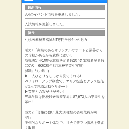
最新情報
8月のイベント情報を更新しました。
入試情報を更新しました。
特長
札幌医療秘書福祉&IT専門学校6つの魅力
魅力1「実績のあるオリジナルサポートと業界から
の信頼があるから就職に強い!」
就職決定率100%(就職決定者数207名/就職希望者数
207名 ※2025年3月本校卒業生実績)
就職に強い理由
▶一人ひとりをしっかり見てくれる!
Wフォローアップ制度で、エリア担当とクラス担任
が2人で就職活動をサポ―ト
▶業界との繋がりが強い!
三幸学園は開校以来医療業界に87,973人の卒業生を
輩出!
魅力2「資格に強い!最大18種類の資格取得が可
能!」
圧倒的なサポート体制で、社会で役立つ資格を数多
く取得