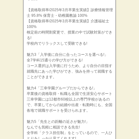
【資格取得率/2025年3月卒業生実績】診療情報管理
士 95.8% 保育士・幼稚園教諭 100%
【資格取得率/2025年3月卒業生実績】介護福祉士
100%
検定前の時間割変更で、授業の中で試験対策ができ
る!
学校内でリラックスして受験できる!
魅力3「入学後に自分に合ったコースを選べる!」
全7学科15通りの学び方ができる!
コース選択は入学後に行うため、より自分の目指す
就職先にあった学びができ、強みを持って就職する
ことができます。
魅力4「三幸学園グループだからできる!」
卒業後の資格取得・転職も全国で生涯安心サポート
三幸学園には12都市60校以上の専門学校があるの
で、卒業してからの結婚や出産・転勤時にも、全国
各地で就職サポートを受けられます。
魅力5「先生との距離の近さが魅力!」
なんでも気軽に相談できる先生!
全学科「クラス担任制」をとっているので、一人ひ
とりをしっかり見てくれます!