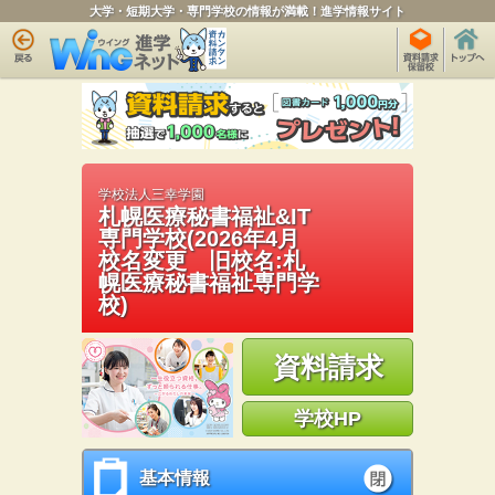
大学・短期大学・専門学校の情報が満載！進学情報サイト
学校法人三幸学園
札幌医療秘書福祉&IT
専門学校(2026年4月
校名変更 旧校名:札
幌医療秘書福祉専門学
校)
資料請求
学校HP
基本情報
基本情報
open