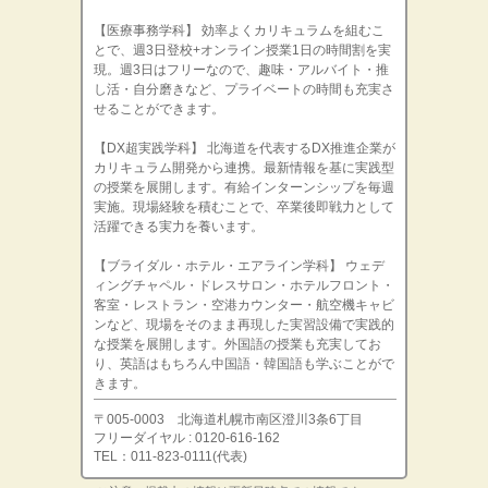
【医療事務学科】 効率よくカリキュラムを組むこ
とで、週3日登校+オンライン授業1日の時間割を実
現。週3日はフリーなので、趣味・アルバイト・推
し活・自分磨きなど、プライベートの時間も充実さ
せることができます。
【DX超実践学科】 北海道を代表するDX推進企業が
カリキュラム開発から連携。最新情報を基に実践型
の授業を展開します。有給インターンシップを毎週
実施。現場経験を積むことで、卒業後即戦力として
活躍できる実力を養います。
【ブライダル・ホテル・エアライン学科】 ウェデ
ィングチャペル・ドレスサロン・ホテルフロント・
客室・レストラン・空港カウンター・航空機キャビ
ンなど、現場をそのまま再現した実習設備で実践的
な授業を展開します。外国語の授業も充実してお
り、英語はもちろん中国語・韓国語も学ぶことがで
きます。
〒005-0003 北海道札幌市南区澄川3条6丁目
フリーダイヤル : 0120-616-162
TEL：011-823-0111(代表)