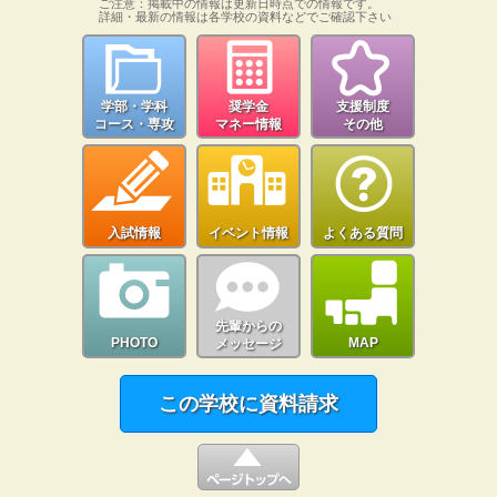
ご注意：掲載中の情報は更新日時点での情報です。
詳細・最新の情報は各学校の資料などでご確認下さい
学部・学科
奨学金
支援制度
コース・専攻
マネー情報
その他
入試情報
イベント情報
よくある質問
先輩からの
PHOTO
MAP
メッセージ
この学校に資料請求
▲