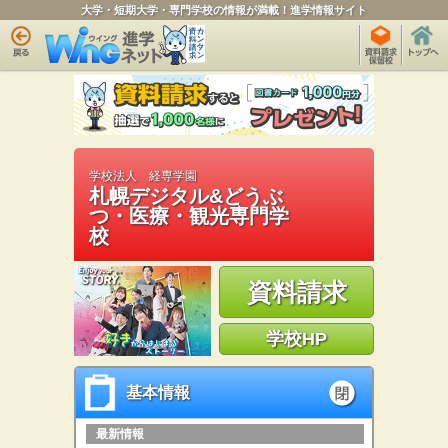
大学・短期大学・専門学校の情報が満載！進学情報サイト
学校法人 経専学園
札幌デジタル&どうぶ
つ・医療・観光専門学
校
資料請求
学校HP
基本情報
基本情報
open
最新情報