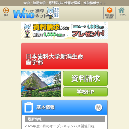
大学・短期大学・専門学校の情報が満載！進学情報サイト
日本歯科大学新潟生命
歯学部
資料請求
学校HP
基本情報
基本情報
open
最新情報
2026年度 8月のオープンキャンパス開催日程