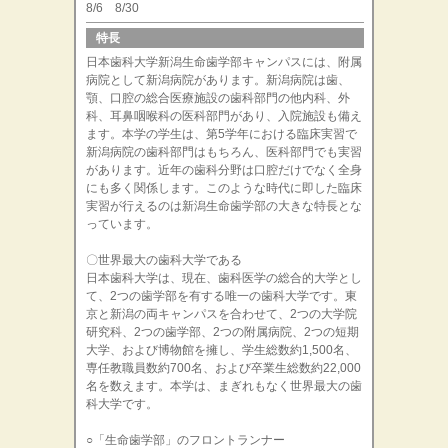
8/6 8/30
特長
日本歯科大学新潟生命歯学部キャンパスには、附属
病院として新潟病院があります。新潟病院は歯、
顎、口腔の総合医療施設の歯科部門の他内科、外
科、耳鼻咽喉科の医科部門があり、入院施設も備え
ます。本学の学生は、第5学年における臨床実習で
新潟病院の歯科部門はもちろん、医科部門でも実習
があります。近年の歯科分野は口腔だけでなく全身
にも多く関係します。このような時代に即した臨床
実習が行えるのは新潟生命歯学部の大きな特長とな
っています。
〇世界最大の歯科大学である
日本歯科大学は、現在、歯科医学の総合的大学とし
て、2つの歯学部を有する唯一の歯科大学です。東
京と新潟の両キャンパスを合わせて、2つの大学院
研究科、2つの歯学部、2つの附属病院、2つの短期
大学、および博物館を擁し、学生総数約1,500名、
専任教職員数約700名、および卒業生総数約22,000
名を数えます。本学は、まぎれもなく世界最大の歯
科大学です。
○「生命歯学部」のフロントランナー