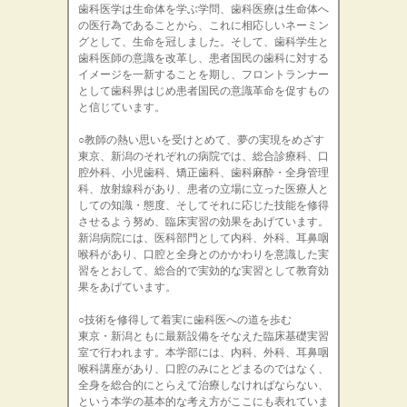
歯科医学は生命体を学ぶ学問、歯科医療は生命体へ
の医行為であることから、これに相応しいネーミン
グとして、生命を冠しました。そして、歯科学生と
歯科医師の意識を改革し、患者国民の歯科に対する
イメージを一新することを期し、フロントランナー
として歯科界はじめ患者国民の意識革命を促すもの
と信じています。
○教師の熱い思いを受けとめて、夢の実現をめざす
東京、新潟のそれぞれの病院では、総合診療科、口
腔外科、小児歯科、矯正歯科、歯科麻酔・全身管理
科、放射線科があり、患者の立場に立った医療人と
しての知識・態度、そしてそれに応じた技能を修得
させるよう努め、臨床実習の効果をあげています。
新潟病院には、医科部門として内科、外科、耳鼻咽
喉科があり、口腔と全身とのかかわりを意識した実
習をとおして、総合的で実効的な実習として教育効
果をあげています。
○技術を修得して着実に歯科医への道を歩む
東京・新潟ともに最新設備をそなえた臨床基礎実習
室で行われます。本学部には、内科、外科、耳鼻咽
喉科講座があり、口腔のみにとどまるのではなく、
全身を総合的にとらえて治療しなければならない、
という本学の基本的な考え方がここにも表れていま