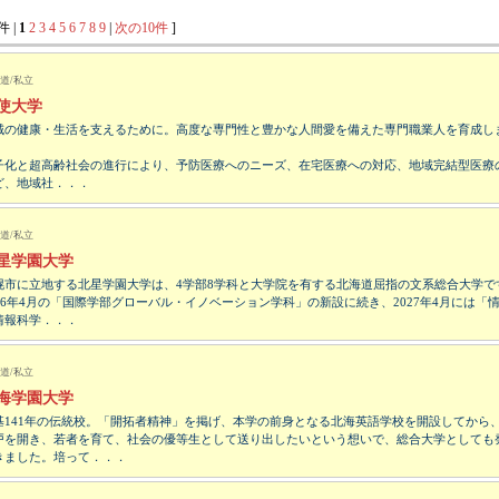
件 |
1
2
3
4
5
6
7
8
9
|
次の10件
]
道/私立
使大学
域の健康・生活を支えるために。高度な専門性と豊かな人間愛を備えた専門職業人を育成し
子化と超高齢社会の進行により、予防医療へのニーズ、在宅医療への対応、地域完結型医療
ど、地域社．．．
道/私立
星学園大学
幌市に立地する北星学園大学は、4学部8学科と大学院を有する北海道屈指の文系総合大学で
026年4月の「国際学部グローバル・イノベーション学科」の新設に続き、2027年4月には「
情報科学．．．
道/私立
海学園大学
基141年の伝統校。「開拓者精神」を掲げ、本学の前身となる北海英語学校を開設してから
戸を開き、若者を育て、社会の優等生として送り出したいという想いで、総合大学としても
きました。培って．．．