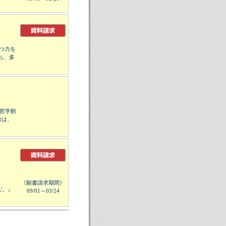
つ力を
ち、多
た哲学館
のは、
《願書請求期間》
む。』
09/01～03/24