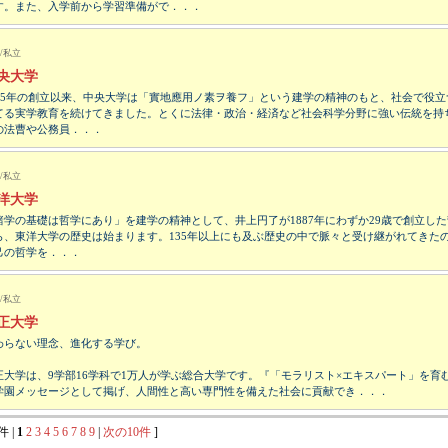
す。また、入学前から学習準備がで．．．
/私立
央大学
885年の創立以来、中央大学は「實地應用ノ素ヲ養フ」という建学の精神のもと、社会で役立
てる実学教育を続けてきました。とくに法律・政治・経済など社会科学分野に強い伝統を持
の法曹や公務員．．．
/私立
洋大学
諸学の基礎は哲学にあり」を建学の精神として、井上円了が1887年にわずか29歳で創立し
ら、東洋大学の歴史は始まります。135年以上にも及ぶ歴史の中で脈々と受け継がれてきた
己の哲学を．．．
/私立
正大学
わらない理念、進化する学び。
正大学は、9学部16学科で1万人が学ぶ総合大学です。『「モラリスト×エキスパート」を育
学園メッセージとして掲げ、人間性と高い専門性を備えた社会に貢献でき．．．
件 |
1
2
3
4
5
6
7
8
9
|
次の10件
]