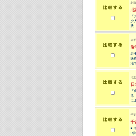
北海
北
「
少
践
岩手
岩
岩
医
活
埼玉
日
「
る
に
千葉
千
■
5