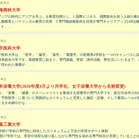
道/私立
海商科大学
アジアの時代にアジアを学ぶ」を教育目標とし、1.国際ビジネス、国際観光を担う人材の養成
人数教育とバイリンガル教育の充実 3.専門職資格取得を目指す専門キャリアアップ(APQ)
 4.．．．
/私立
手医科大学
手医科大学は、「医学」「歯学」「薬学」「看護学」の医療系4学部を一つのキャンパスに
療系総合大学です。基礎教育に始まり、専門講義、実習、課外活動、寮生活にいたるまで、
で培われた連携が．．．
/私立
本栄養大学(2026年度4月より共学化、女子栄養大学から名称変更)
食」「栄養」「健康」のスペシャリストを養成する栄養学の専門大学です。創立90余年の伝
「予防医学」に基づいた実践的なカリキュラムと充実した施設・設備、そして最高レベルの
よるきめ細やかな．．．
/私立
葉工業大学
5学部17学科の専門性に特化したカリキュラムと万全の学習サポート体制
学部17学科では、実習や演習を繰り返しながら専門性を深める専門科目が充実していること