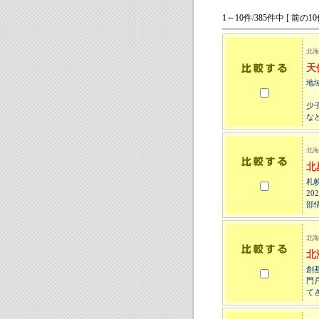
1～10件/385件中 [ 前の10
北海
天
地
少
な
北海
北
札
2
部
北海
北
創
門
て