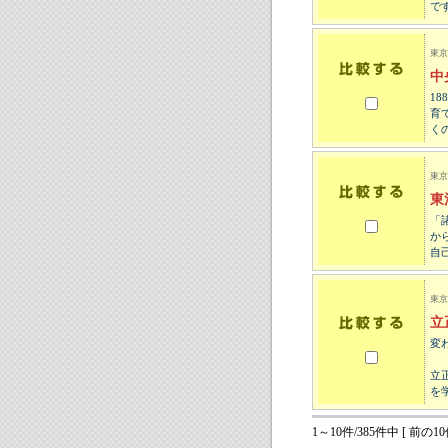
で
東京
中
1
育
く
東京
東
「
か
自
東京
立
変
立
を
1～10件/385件中 [ 前の10