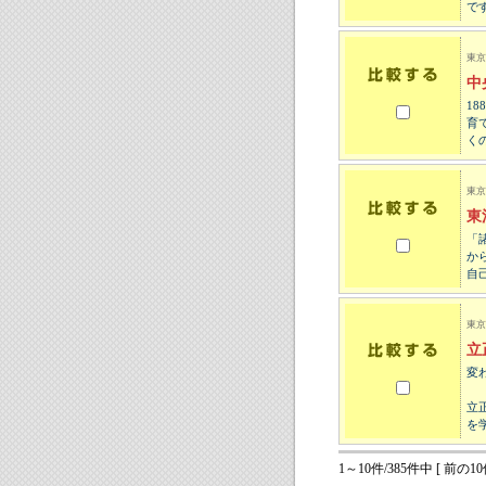
で
東京
中
1
育
く
東京
東
「
か
自
東京
立
変
立
を
1～10件/385件中 [ 前の10