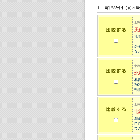
1～10件/385件中 [ 前の10
北海
天
地
少
な
北海
北
札
2
部
北海
北
創
門
て