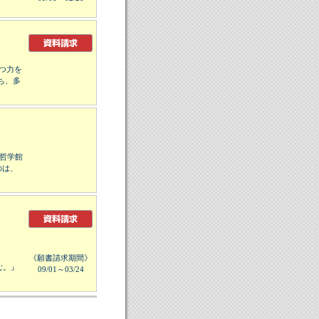
つ力を
ち、多
た哲学館
のは、
《願書請求期間》
む。』
09/01～03/24