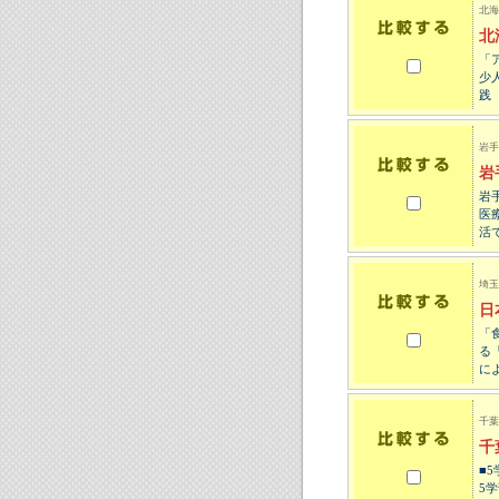
北海
北
「
少
践
岩手
岩
岩
医
活
埼玉
日
「
る
に
千葉
千
■
5