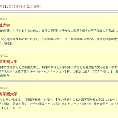
件 |
1
2
3
4
5
6
7
8
9
|
次の10件
]
道/私立
使大学
域の健康・生活を支えるために。高度な専門性と豊かな人間愛を備えた専門職業人を育成し
子化と超高齢社会の進行により、予防医療へのニーズ、在宅医療への対応、地域完結型医療
ど、地域社．．．
道/私立
星学園大学
幌市に立地する北星学園大学は、4学部8学科と大学院を有する北海道屈指の文系総合大学で
026年4月の「国際学部グローバル・イノベーション学科」の新設に続き、2027年4月には「
情報科学．．．
道/私立
海学園大学
基141年の伝統校。「開拓者精神」を掲げ、本学の前身となる北海英語学校を開設してから
戸を開き、若者を育て、社会の優等生として送り出したいという想いで、総合大学としても
きました。培って．．．