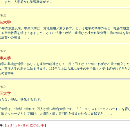
す。また、入学前から学習準備がで．．．
/私立
央大学
885年の創立以来、中央大学は「實地應用ノ素ヲ養フ」という建学の精神のもと、社会で役立
てる実学教育を続けてきました。とくに法律・政治・経済など社会科学分野に強い伝統を持
の法曹や公務員．．．
/私立
洋大学
諸学の基礎は哲学にあり」を建学の精神として、井上円了が1887年にわずか29歳で創立し
ら、東洋大学の歴史は始まります。135年以上にも及ぶ歴史の中で脈々と受け継がれてきた
己の哲学を．．．
/私立
正大学
わらない理念、進化する学び。
正大学は、9学部16学科で1万人が学ぶ総合大学です。『「モラリスト×エキスパート」を育
学園メッセージとして掲げ、人間性と高い専門性を備えた社会に貢献でき．．．
件 |
1
2
3
4
5
6
7
8
9
|
次の10件
]