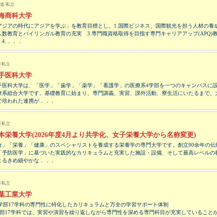
道/私立
海商科大学
アジアの時代にアジアを学ぶ」を教育目標とし、1.国際ビジネス、国際観光を担う人材の養成
人数教育とバイリンガル教育の充実 3.専門職資格取得を目指す専門キャリアアップ(APQ)
 4.．．．
/私立
手医科大学
手医科大学は、「医学」「歯学」「薬学」「看護学」の医療系4学部を一つのキャンパスに
療系総合大学です。基礎教育に始まり、専門講義、実習、課外活動、寮生活にいたるまで、
で培われた連携が．．．
/私立
本栄養大学(2026年度4月より共学化、女子栄養大学から名称変更)
食」「栄養」「健康」のスペシャリストを養成する栄養学の専門大学です。創立90余年の伝
「予防医学」に基づいた実践的なカリキュラムと充実した施設・設備、そして最高レベルの
よるきめ細やかな．．．
/私立
葉工業大学
5学部17学科の専門性に特化したカリキュラムと万全の学習サポート体制
学部17学科では、実習や演習を繰り返しながら専門性を深める専門科目が充実していること