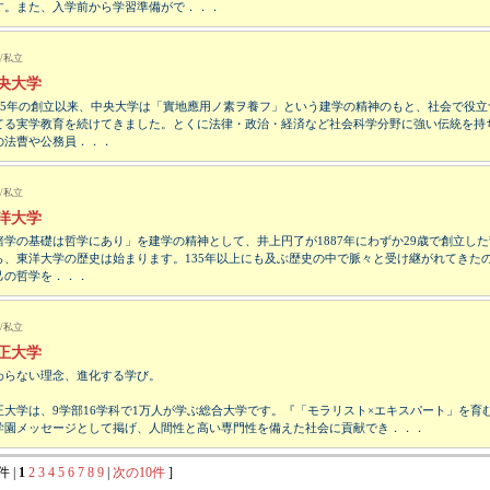
す。また、入学前から学習準備がで．．．
/私立
央大学
885年の創立以来、中央大学は「實地應用ノ素ヲ養フ」という建学の精神のもと、社会で役立
てる実学教育を続けてきました。とくに法律・政治・経済など社会科学分野に強い伝統を持
の法曹や公務員．．．
/私立
洋大学
諸学の基礎は哲学にあり」を建学の精神として、井上円了が1887年にわずか29歳で創立し
ら、東洋大学の歴史は始まります。135年以上にも及ぶ歴史の中で脈々と受け継がれてきた
己の哲学を．．．
/私立
正大学
わらない理念、進化する学び。
正大学は、9学部16学科で1万人が学ぶ総合大学です。『「モラリスト×エキスパート」を育
学園メッセージとして掲げ、人間性と高い専門性を備えた社会に貢献でき．．．
件 |
1
2
3
4
5
6
7
8
9
|
次の10件
]