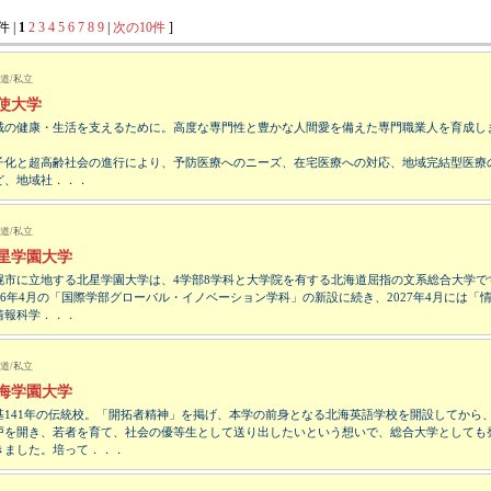
件 |
1
2
3
4
5
6
7
8
9
|
次の10件
]
道/私立
使大学
域の健康・生活を支えるために。高度な専門性と豊かな人間愛を備えた専門職業人を育成し
子化と超高齢社会の進行により、予防医療へのニーズ、在宅医療への対応、地域完結型医療
ど、地域社．．．
道/私立
星学園大学
幌市に立地する北星学園大学は、4学部8学科と大学院を有する北海道屈指の文系総合大学で
026年4月の「国際学部グローバル・イノベーション学科」の新設に続き、2027年4月には「
情報科学．．．
道/私立
海学園大学
基141年の伝統校。「開拓者精神」を掲げ、本学の前身となる北海英語学校を開設してから
戸を開き、若者を育て、社会の優等生として送り出したいという想いで、総合大学としても
きました。培って．．．