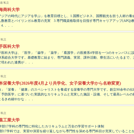
道/私立
海商科大学
アジアの時代にアジアを学ぶ」を教育目標とし、1.国際ビジネス、国際観光を担う人材の養成
人数教育とバイリンガル教育の充実 3.専門職資格取得を目指す専門キャリアアップ(APQ)
 4.．．．
/私立
手医科大学
手医科大学は、「医学」「歯学」「薬学」「看護学」の医療系4学部を一つのキャンパスに
療系総合大学です。基礎教育に始まり、専門講義、実習、課外活動、寮生活にいたるまで、
で培われた連携が．．．
/私立
本栄養大学(2026年度4月より共学化、女子栄養大学から名称変更)
食」「栄養」「健康」のスペシャリストを養成する栄養学の専門大学です。創立90余年の伝
「予防医学」に基づいた実践的なカリキュラムと充実した施設・設備、そして最高レベルの
よるきめ細やかな．．．
/私立
葉工業大学
5学部17学科の専門性に特化したカリキュラムと万全の学習サポート体制
学部17学科では、実習や演習を繰り返しながら専門性を深める専門科目が充実していること