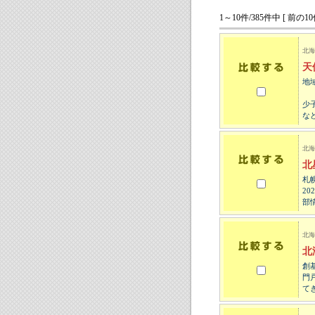
1～10件/385件中 [ 前の10
北海
天
地
少
な
北海
北
札
2
部
北海
北
創
門
て