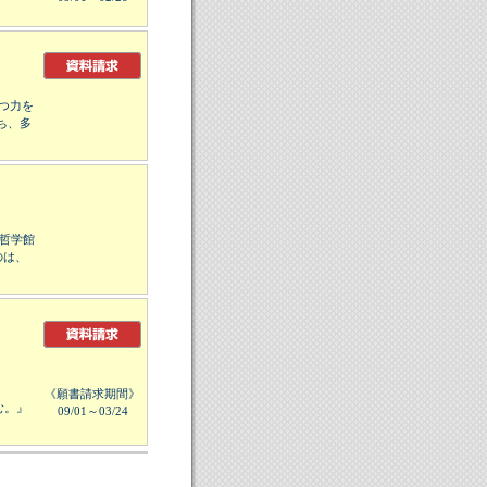
つ力を
ち、多
た哲学館
のは、
《願書請求期間》
む。』
09/01～03/24