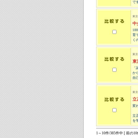
で
東京
中
1
育
く
東京
東
「
か
自
東京
立
変
立
を
1～10件/385件中 [ 前の10