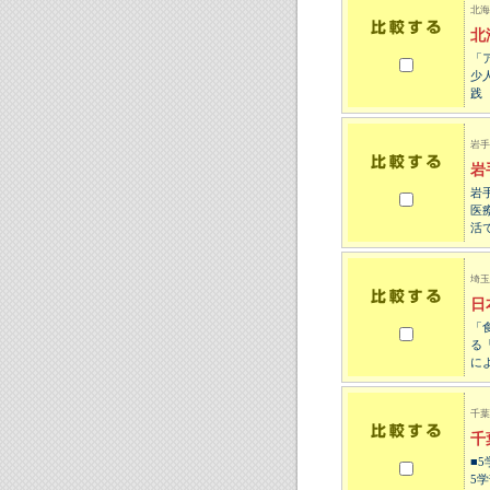
北海
北
「
少
践
岩手
岩
岩
医
活
埼玉
日
「
る
に
千葉
千
■
5