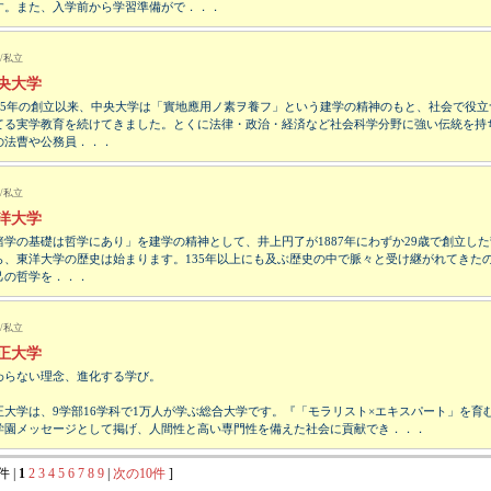
す。また、入学前から学習準備がで．．．
/私立
央大学
885年の創立以来、中央大学は「實地應用ノ素ヲ養フ」という建学の精神のもと、社会で役立
てる実学教育を続けてきました。とくに法律・政治・経済など社会科学分野に強い伝統を持
の法曹や公務員．．．
/私立
洋大学
諸学の基礎は哲学にあり」を建学の精神として、井上円了が1887年にわずか29歳で創立し
ら、東洋大学の歴史は始まります。135年以上にも及ぶ歴史の中で脈々と受け継がれてきた
己の哲学を．．．
/私立
正大学
わらない理念、進化する学び。
正大学は、9学部16学科で1万人が学ぶ総合大学です。『「モラリスト×エキスパート」を育
学園メッセージとして掲げ、人間性と高い専門性を備えた社会に貢献でき．．．
件 |
1
2
3
4
5
6
7
8
9
|
次の10件
]