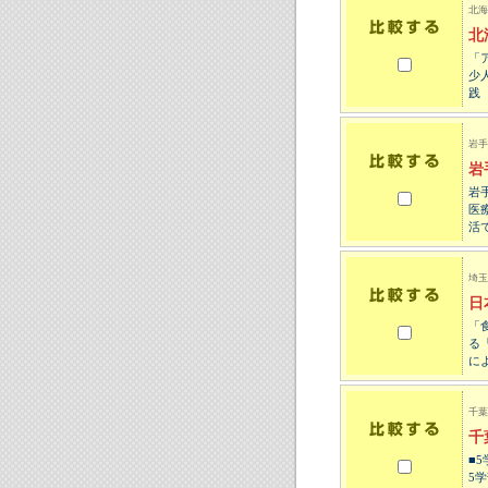
北海
北
「
少
践
岩手
岩
岩
医
活
埼玉
日
「
る
に
千葉
千
■
5