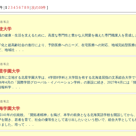
件 |
1
2
3
4
5
6
7
8
9
|
次の10件
]
道/私立
使大学
域の健康・生活を支えるために。高度な専門性と豊かな人間愛を備えた専門職業人を育成し
子化と超高齢社会の進行により、予防医療へのニーズ、在宅医療への対応、地域完結型医療
ど、地域社．．．
道/私立
星学園大学
幌市に立地する北星学園大学は、4学部8学科と大学院を有する北海道屈指の文系総合大学で
026年4月の「国際学部グローバル・イノベーション学科」の新設に続き、2027年4月には「
情報科学．．．
道/私立
海学園大学
基141年の伝統校。「開拓者精神」を掲げ、本学の前身となる北海英語学校を開設してから
戸を開き、若者を育て、社会の優等生として送り出したいという想いで、総合大学としても
きました。培って．．．