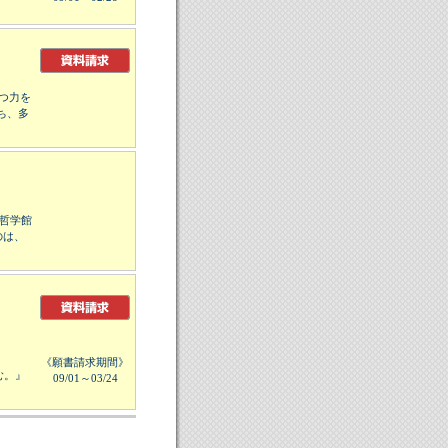
つ力を
ち、多
た哲学館
のは、
《願書請求期間》
む。』
09/01～03/24