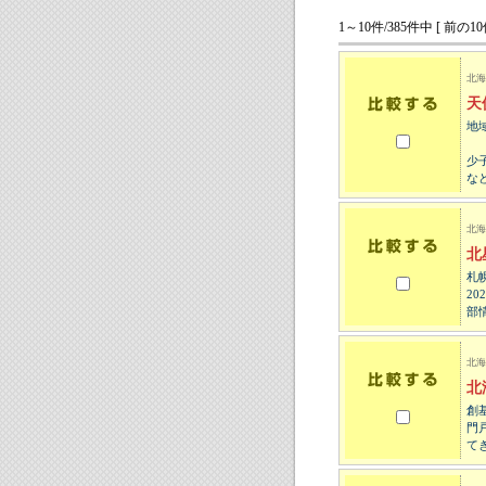
1～10件/385件中 [ 前の10
北海
天
地
少
な
北海
北
札
2
部
北海
北
創
門
て