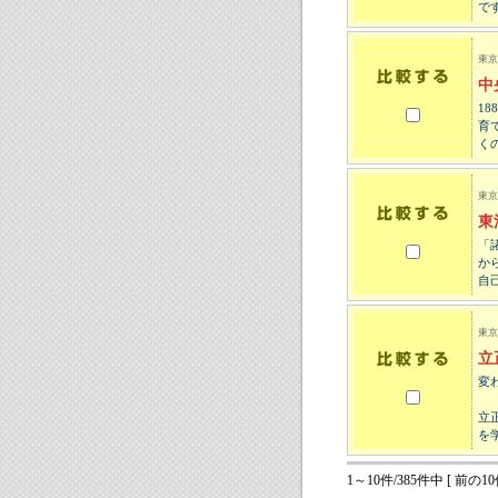
で
東京
中
1
育
く
東京
東
「
か
自
東京
立
変
立
を
1～10件/385件中 [ 前の10