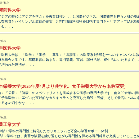
道/私立
海商科大学
アジアの時代にアジアを学ぶ」を教育目標とし、1.国際ビジネス、国際観光を担う人材の養成
人数教育とバイリンガル教育の充実 3.専門職資格取得を目指す専門キャリアアップ(APQ)
 4.．．．
/私立
手医科大学
手医科大学は、「医学」「歯学」「薬学」「看護学」の医療系4学部を一つのキャンパスに
療系総合大学です。基礎教育に始まり、専門講義、実習、課外活動、寮生活にいたるまで、
で培われた連携が．．．
/私立
本栄養大学(2026年度4月より共学化、女子栄養大学から名称変更)
食」「栄養」「健康」のスペシャリストを養成する栄養学の専門大学です。創立90余年の伝
「予防医学」に基づいた実践的なカリキュラムと充実した施設・設備、そして最高レベルの
よるきめ細やかな．．．
/私立
葉工業大学
5学部17学科の専門性に特化したカリキュラムと万全の学習サポート体制
学部17学科では、実習や演習を繰り返しながら専門性を深める専門科目が充実していること