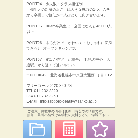
POINT04 少人数・クラス担任制
「先生との距離の近さ」は大きな魅力の1つ。入学
から卒業まで担任が一人ひとりに向き合います。
POINT05 B×art 卒業生は、全国になんと48,000人
以上
POINT06 来るだけで かわいく・おしゃれに変身
できる♪ オープンキャンパス
POINT07 施設が充実した校舎♪ 札幌の中心「大
通駅」から近くて通いやすい!
〒060-0042 北海道札幌市中央区大通西9丁目1-12
フリーコール:0120-340-735
TEL:011-232-3230
FAX:011-232-3250
E-Mail : info-sapporo-beauty@sanko.ac.jp
ご注意：掲載中の情報は更新日時点での情報です。
詳細・最新の情報は各学校の資料などでご確認下さい