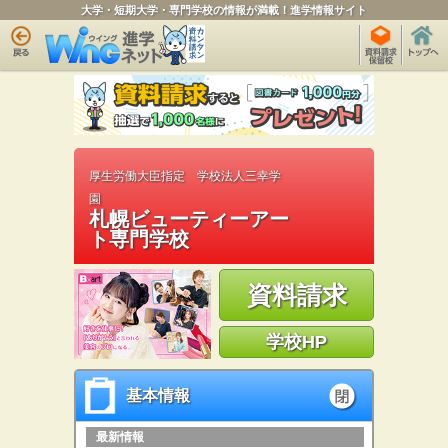
大学・短期大学・専門学校の情報が満載！進学情報サイト
厚生労働大臣指定 学校法人三幸学
園
札幌ビューティーアー
ト専門学校
資料請求
学校HP
基本情報
基本情報
open
最新情報