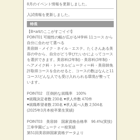
8月のイベント情報を更新しました。
入試情報を更新しました。
特長
【B×artのここがすごイイ!】
POINT01 可能性の幅が広がる!4学科 11コース から
自分に合わせて選べる
美容師・メイク・ネイル・エステ。たくさんある美
容の中から、自分がどう学びたいかによってコース
を選択できます。美容科(2年制)・美容科(3年制)・
ヘアメイク科・トータルビューティー科・美容師免
許取得コースを合わせると、コースの数はなんと11
コース!どんな人でも受け入れられる環境が整って
います。
POINT02 圧倒的な就職率 100%
♥就職決定者数 230名 ♥求人件数 470件
♥就職希望者数 230名 ♥求人延べ人数 2,504名
(2025年3月本校卒業生実績)
POINT03 美容師 国家資格合格率 96.4%(実技)
三幸学園ビューティー校実績
第51回美容師国家資格データより