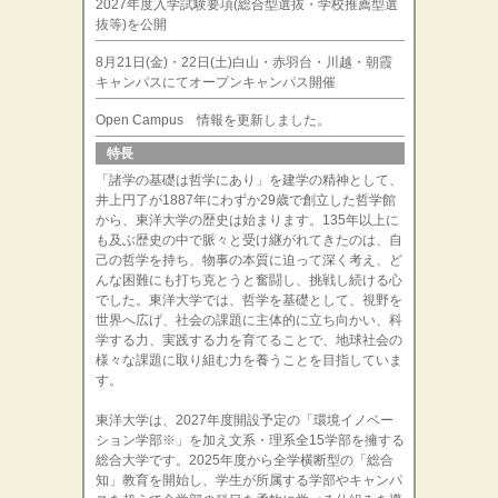
2027年度入学試験要項(総合型選抜・学校推薦型選
抜等)を公開
8月21日(金)・22日(土)白山・赤羽台・川越・朝霞
キャンパスにてオープンキャンパス開催
Open Campus 情報を更新しました。
特長
「諸学の基礎は哲学にあり」を建学の精神として、
井上円了が1887年にわずか29歳で創立した哲学館
から、東洋大学の歴史は始まります。135年以上に
も及ぶ歴史の中で脈々と受け継がれてきたのは、自
己の哲学を持ち、物事の本質に迫って深く考え、ど
んな困難にも打ち克とうと奮闘し、挑戦し続ける心
でした。東洋大学では、哲学を基礎として、視野を
世界へ広げ、社会の課題に主体的に立ち向かい、科
学する力、実践する力を育てることで、地球社会の
様々な課題に取り組む力を養うことを目指していま
す。
東洋大学は、2027年度開設予定の「環境イノベー
ション学部※」を加え文系・理系全15学部を擁する
総合大学です。2025年度から全学横断型の「総合
知」教育を開始し、学生が所属する学部やキャンパ