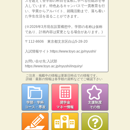
スを超えて全学部の科目を柔軟に学べる仕組みを導
入しています。特色あるキャンパスで一貫教育を行
い、学業からアルバイト、就職活動まで、落ち着い
た学生生活を送ることができます。
(※2026年3月現在設置構想中。学部の名称は仮称
であり、計画内容は変更となる場合があります。)
〒112-8606 東京都文京区白山5-28-20
入試情報サイト:https://www.toyo.ac.jp/nyushi/
お問い合せ先:入試部
https://www.toyo.ac.jp/nyushi/inquiry/
ご注意：掲載中の情報は更新日時点での情報です。
詳細・最新の情報は各学校の資料などでご確認下さい
学部・学科
奨学金
支援制度
コース・専攻
マネー情報
その他