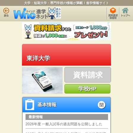
大学・短期大学・専門学校の情報が満載！進学情報サイト
東洋大学
資料請求
学校HP
基本情報
基本情報
open
最新情報
2026年度 一般入試等の過去問題を公開しました