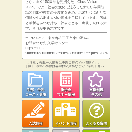
さらに創立150周年を見据えた「Chuo Vision
2035」では、社会の変化に対応した新しい学問領
域の創出や教育の高度化を進め、未来社会に新たな
価値を生み出す人材の育成を目指しています。伝統
と革新をあわせ持ち、社会とともに進化し続ける大
学、それが中央大学です。
〒192-0393 東京都八王子市東中野742-1
お問合わせ先:入学センター
https://chuo-
studentrecruitment.zendesk.com/hc/ja/requests/new
ご注意：掲載中の情報は更新日時点での情報です。
詳細・最新の情報は各学校の資料などでご確認下さい
学部・学科
奨学金
支援制度
コース・専攻
マネー情報
その他
入試情報
イベント情報
よくある質問