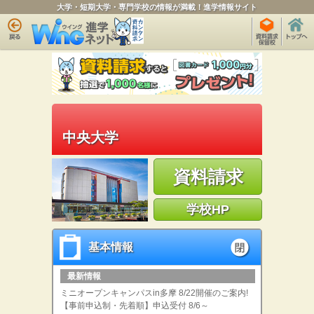
大学・短期大学・専門学校の情報が満載！進学情報サイト
中央大学
資料請求
学校HP
基本情報
基本情報
open
最新情報
ミニオープンキャンパスin多摩 8/22開催のご案内!
【事前申込制・先着順】申込受付 8/6～