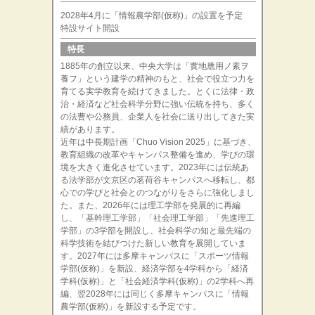
2028年4月に「情報農学部(仮称)」の設置を予定
特設サイト開設
特長
1885年の創立以来、中央大学は「實地應用ノ素ヲ
養フ」という建学の精神のもと、社会で役立つ力を
育てる実学教育を続けてきました。とくに法律・政
治・経済など社会科学分野に強い伝統を持ち、多く
の法曹や公務員、企業人を社会に送り出してきた実
績があります。
近年は中長期計画「Chuo Vision 2025」に基づき、
教育組織の改革やキャンパス整備を進め、学びの環
境を大きく進化させています。2023年には伝統あ
る法学部が文京区の茗荷谷キャンパスへ移転し、都
心での学びと社会とのつながりをさらに強化しまし
た。また、2026年には理工学部を発展的に再編
し、「基幹理工学部」「社会理工学部」「先進理工
学部」の3学部を開設し、社会科学の知と最先端の
科学技術を結びつけた新しい教育を展開していま
す。2027年には多摩キャンパスに「スポーツ情報
学部(仮称)」を新設、経済学部を4学科から「経済
学科(仮称)」と「社会経済学科(仮称)」の2学科へ再
編、翌2028年には同じく多摩キャンパスに「情報
農学部(仮称)」を新設する予定です。