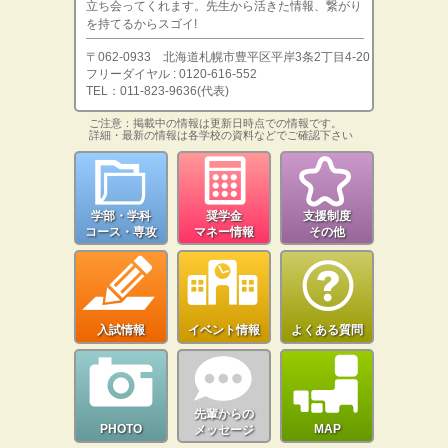
立ち会ってくれます。先生から活きた情報、繋がり
を持てるからスゴイ!
〒062-0933 北海道札幌市豊平区平岸3条2丁目4-20
フリーダイヤル : 0120-616-552
TEL：011-823-9636(代表)
ご注意：掲載中の情報は更新日時点での情報です。
詳細・最新の情報は各学校の資料などでご確認下さい
学部・学科
奨学金
支援制度
コース・専攻
マネー情報
その他
入試情報
イベント情報
よくある質問
先輩からの
PHOTO
MAP
メッセージ