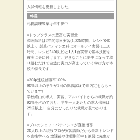
入試情報を更新しました。
特長
札幌調理製菓は年中夢中
○トップクラスの豊富な実習量
調理師科は2年間毎日実習(1,025時間、レシピ840
以上)、製菓パティシエ科はオールデイ実習(1,110
時間、レシピ240以上)と1人1台実習で基本技術を
確実に身に付けます。好きなことに夢中になって取
り組むだけで自然に実力が高まっていく学び方が本
校の特長です。
○30年連続就職率100%
90%以上の学生が1回の就職試験で即内定をもらっ
ています!
学校経由の求人、実習、アルバイトからの就職が約
92%を占めており、学生一人あたりの求人倍率は
25倍以上! 自分にぴったりな就職が見つかりま
す。
○プロのシェフ・パティシエが直接指導
20人以上の現役プロが実習講師だから最新トレンド
を直接学べる!放課後や休暇期間中も練習に先生が