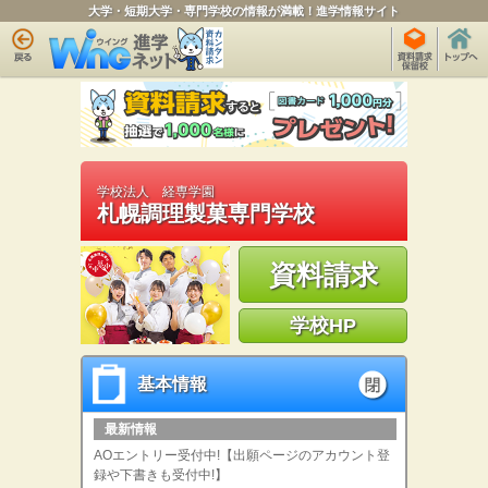
大学・短期大学・専門学校の情報が満載！進学情報サイト
学校法人 経専学園
札幌調理製菓専門学校
資料請求
学校HP
基本情報
基本情報
open
最新情報
AOエントリー受付中!【出願ページのアカウント登
録や下書きも受付中!】