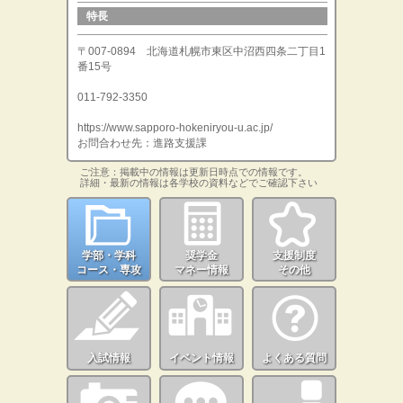
特長
〒007-0894 北海道札幌市東区中沼西四条二丁目1
番15号
011-792-3350
https://www.sapporo-hokeniryou-u.ac.jp/
お問合わせ先：進路支援課
ご注意：掲載中の情報は更新日時点での情報です。
詳細・最新の情報は各学校の資料などでご確認下さい
学部・学科
奨学金
支援制度
コース・専攻
マネー情報
その他
入試情報
イベント情報
よくある質問