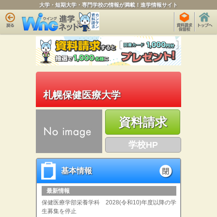
大学・短期大学・専門学校の情報が満載！進学情報サイト
札幌保健医療大学
資料請求
学校HP
基本情報
基本情報
open
最新情報
保健医療学部栄養学科 2028(令和10)年度以降の学
生募集を停止