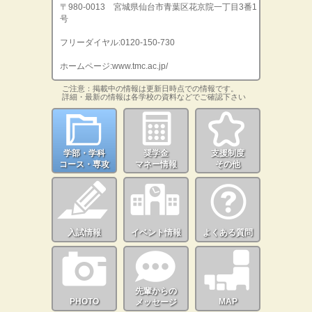
〒980-0013 宮城県仙台市青葉区花京院一丁目3番1
号
フリーダイヤル:0120-150-730
ホームページ:www.tmc.ac.jp/
ご注意：掲載中の情報は更新日時点での情報です。
詳細・最新の情報は各学校の資料などでご確認下さい
学部・学科
奨学金
支援制度
コース・専攻
マネー情報
その他
入試情報
イベント情報
よくある質問
先輩からの
PHOTO
MAP
メッセージ