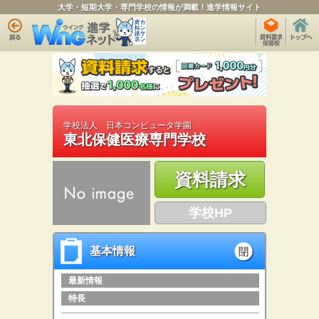
大学・短期大学・専門学校の情報が満載！進学情報サイト
学校法人 日本コンピュータ学園
東北保健医療専門学校
資料請求
学校HP
基本情報
基本情報
open
最新情報
特長