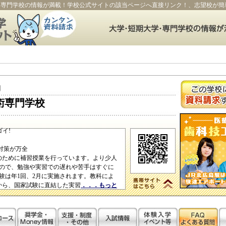
・専門学校の情報が満載！学校公式サイトの該当ページへ直接リンク！、志望校が簡
園
術専門学校
イ!
対策が万全
のために補習授業を行っています。より少人
ので、勉強や実習での遅れや苦手はすぐに
験は年1回、2月に実施されます。教科によ
頃から、国家試験に直結した実習
．．．もっと