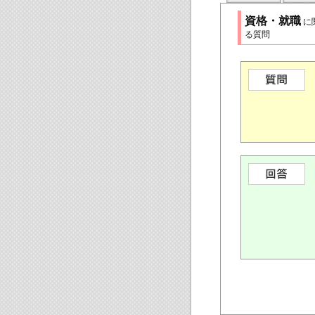
資格・就職
に
る質問