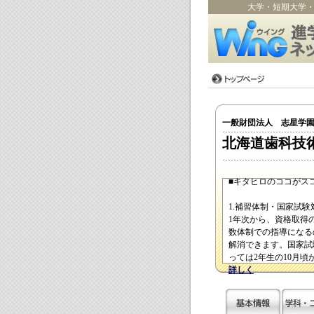
大学・短期大学
一般財団法人 志星学
北海道歯科技
■キタヒロのココがスゴ
1.補習体制・国家試験
1年次から、資格取得
数体制での指導になる
解消できます。国家試
っては2年生の10月
詳しく