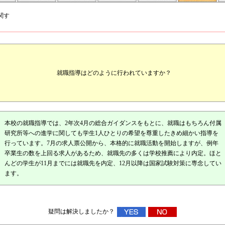
関す
就職指導はどのように行われていますか？
本校の就職指導では、2年次4月の総合ガイダンスをもとに、就職はもちろん付属
研究所等への進学に関しても学生1人ひとりの希望を尊重したきめ細かい指導を
行っています。7月の求人票公開から、本格的に就職活動を開始しますが、例年
卒業生の数を上回る求人があるため、就職先の多くは学校推薦により内定。ほと
んどの学生が11月までには就職先を内定、12月以降は国家試験対策に専念してい
ます。
疑問は解決しましたか？