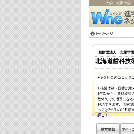
大学・短期大学
一般財団法人 志星学
北海道歯科技
■キタヒロのココがスゴ
1.補習体制・国家試験
1年次から、資格取得
数体制での指導になる
解消できます。国家試
っては2年生の10月
詳しく