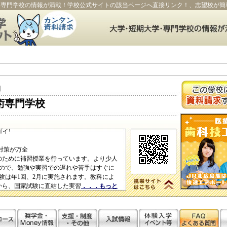
・専門学校の情報が満載！学校公式サイトの該当ページへ直接リンク！、志望校が簡
園
術専門学校
イ!
対策が万全
のために補習授業を行っています。より少人
ので、勉強や実習での遅れや苦手はすぐに
験は年1回、2月に実施されます。教科によ
頃から、国家試験に直結した実習
．．．もっと